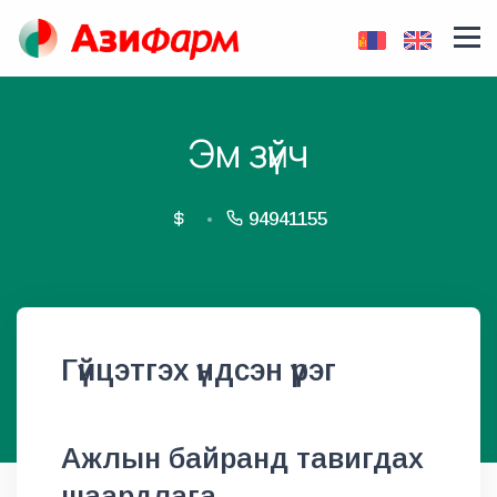
Эм зүйч
94941155
Гүйцэтгэх үндсэн үүрэг
Ажлын байранд тавигдах
шаардлага