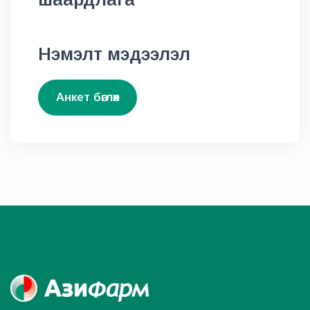
Нэмэлт мэдээлэл
Анкет бөглөх