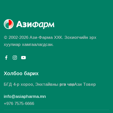
© 2002-2026 Ази-Фарма ХХК.
Зохиогчийн эрх
хуулиар хамгаалагдсан.
Холбоо барих
БГД 4-р хороо, Энхтайвны өргөн чөлөө, Ази Товер
info@asiapharma.mn
+976 7575-6666