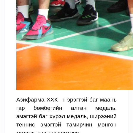
Азифарма ХХК -н
эрэгтэй баг
маань
г
ар бөмбөгийн
алтан медаль,
эмэгтэй баг хүрэл медаль, ширээний
теннис эмэгтэй тамирчин мөнгөн
медаль тус тус хүртлээ.